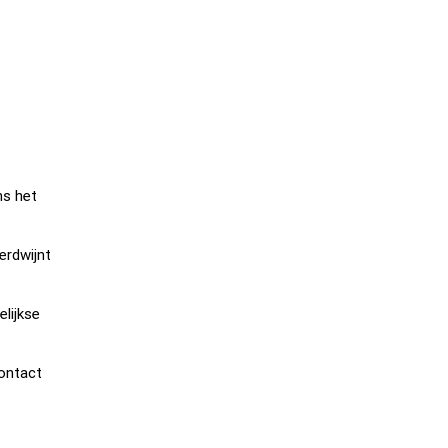
ns het
erdwijnt
elijkse
contact