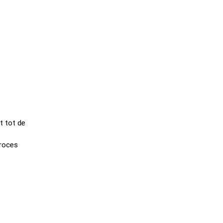
t tot de
proces