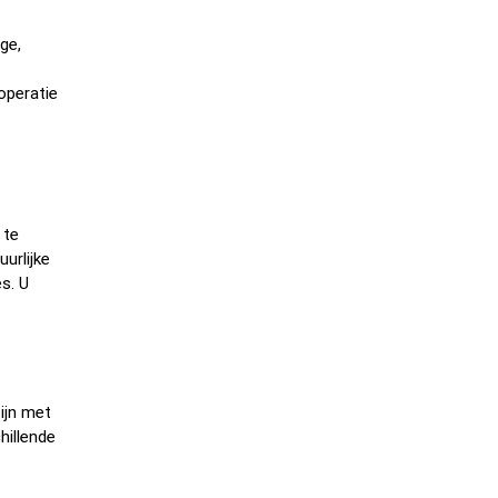
ge,
operatie
 te
urlijke
s. U
ijn met
hillende