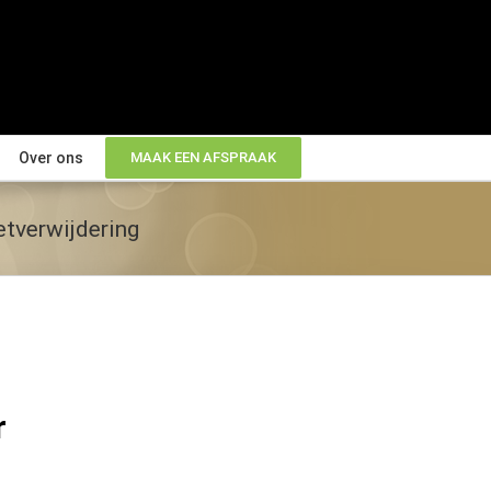
Over ons
MAAK EEN AFSPRAAK
etverwijdering
r