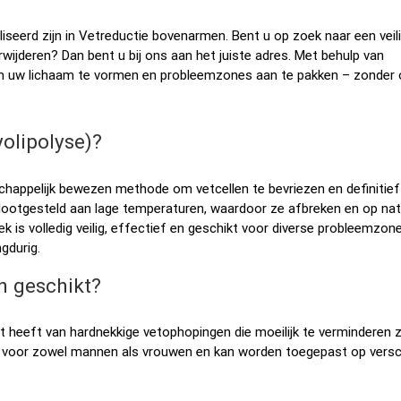
iseerd zijn in Vetreductie bovenarmen. Bent u op zoek naar een veili
wijderen? Dan bent u bij ons aan het juiste adres. Met behulp van
m uw lichaam te vormen en probleemzones aan te pakken – zonder 
olipolyse)?
happelijk bewezen methode om vetcellen te bevriezen en definitief
blootgesteld aan lage temperaturen, waardoor ze afbreken en op natu
 is volledig veilig, effectief en geschikt voor diverse probleemzone
ngdurig.
n geschikt?
t heeft van hardnekkige vetophopingen die moeilijk te verminderen z
t voor zowel mannen als vrouwen en kan worden toegepast op versc