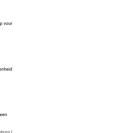
op voor
genheid
 een
.
burg |