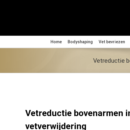
Ga
naar
inhoud
Home
Bodyshaping
Vet bevriezen
Vetreductie b
Vetreductie bovenarmen in
vetverwijdering