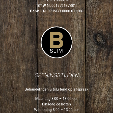
K.v.K.
28058151
BTW
NL001976137B81
Bank 1
NL07 INGB 0000 071286
OPENINGSTIJDEN
Behandelingen uitsluitend op afspraak
Maandag 8:00 – 13:00 uur
Dinsdag gesloten
Woensdag 8:00 – 13:00 uur