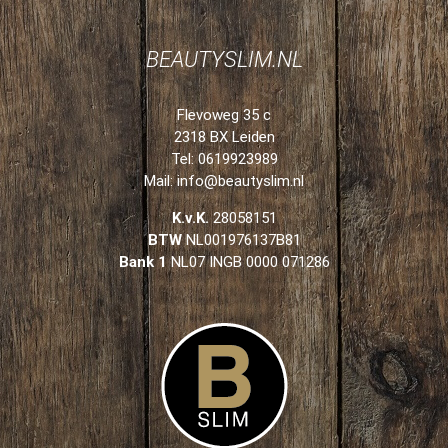
BEAUTYSLIM.NL
Flevoweg 35 c
2318 BX Leiden
Tel: 0619923989
Mail:
info@beautyslim.nl
K.v.K.
28058151
BTW
NL001976137B81
Bank 1
NL07 INGB 0000 071286