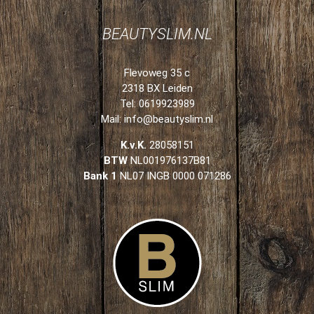
BEAUTYSLIM.NL
Flevoweg 35 c
2318 BX Leiden
Tel: 0619923989
Mail:
info@beautyslim.nl
K.v.K.
28058151
BTW
NL001976137B81
Bank 1
NL07 INGB 0000 071286