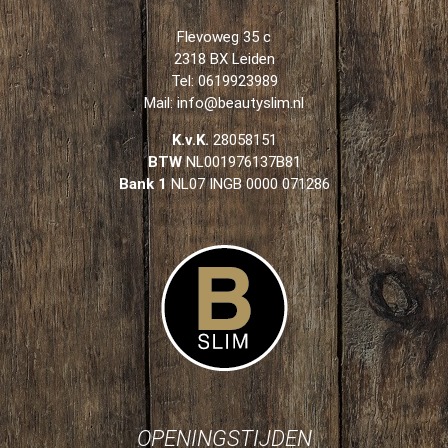
Flevoweg 35 c
2318 BX Leiden
Tel: 0619923989
Mail:
info@beautyslim.nl
K.v.K.
28058151
BTW
NL001976137B81
Bank 1
NL07 INGB 0000 071286
OPENINGSTIJDEN