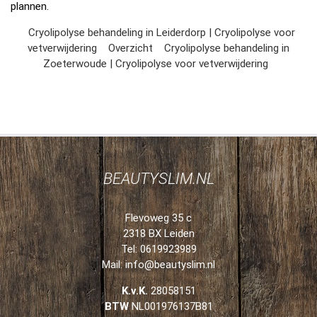
plannen.
Cryolipolyse behandeling in Leiderdorp | Cryolipolyse voor
vetverwijdering
Overzicht
Cryolipolyse behandeling in
Zoeterwoude | Cryolipolyse voor vetverwijdering
BEAUTYSLIM.NL
Flevoweg 35 c
2318 BX Leiden
Tel: 0619923989
Mail:
info@beautyslim.nl
K.v.K.
28058151
BTW
NL001976137B81