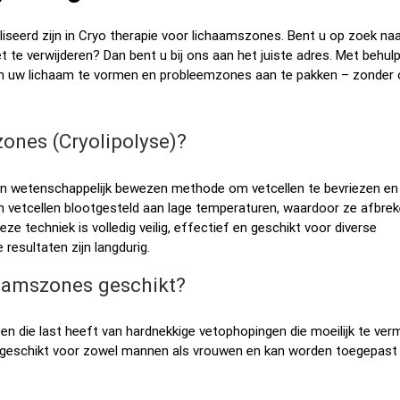
liseerd zijn in Cryo therapie voor lichaamszones. Bent u op zoek na
t te verwijderen? Dan bent u bij ons aan het juiste adres. Met behul
m uw lichaam te vormen en probleemzones aan te pakken – zonder 
zones (Cryolipolyse)?
 en wetenschappelijk bewezen methode om vetcellen te bevriezen en
den vetcellen blootgesteld aan lage temperaturen, waardoor ze afbre
ze techniek is volledig veilig, effectief en geschikt voor diverse
 resultaten zijn langdurig.
haamszones geschikt?
en die last heeft van hardnekkige vetophopingen die moeilijk te ver
is geschikt voor zowel mannen als vrouwen en kan worden toegepast