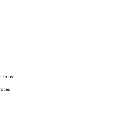
t tot de
proces