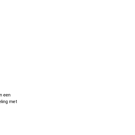
en een
eling met