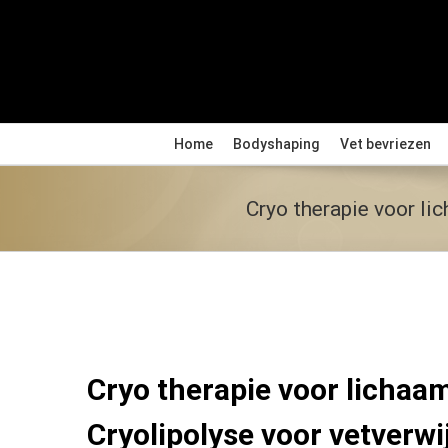
Ga
naar
inhoud
Home
Bodyshaping
Vet bevriezen
Cryo therapie voor li
Cryo therapie voor lichaam
Cryolipolyse voor vetverwi