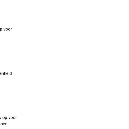
op voor
genheid
s op voor
nnen.