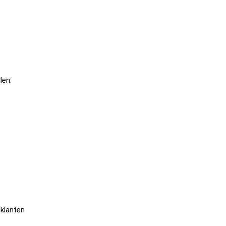
len:
?
 klanten