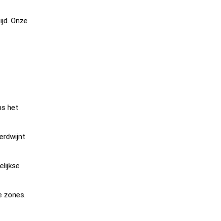
ijd. Onze
ns het
erdwijnt
elijkse
e zones.