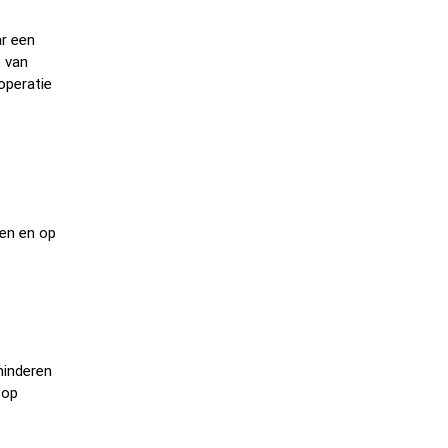
ar een
p van
operatie
ken en op
minderen
 op