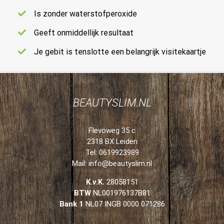
Is zonder waterstofperoxide
Geeft onmiddellijk resultaat
Je gebit is tenslotte een belangrijk visitekaartje
BEAUTYSLIM.NL
Flevoweg 35 c
2318 BX Leiden
Tel: 0619923989
Mail:
info@beautyslim.nl
K.v.K.
28058151
BTW
NL001976137B81
Bank 1
NL07 INGB 0000 071286