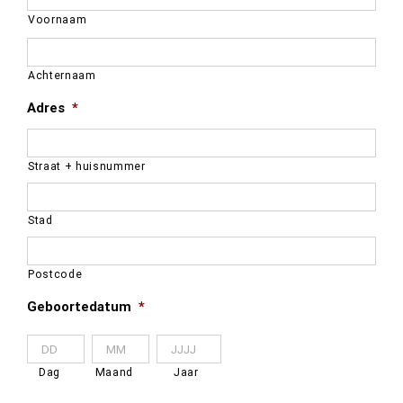
dash
Voornaam
JJJJ
Achternaam
Adres
*
Straat + huisnummer
Stad
Postcode
Geboortedatum
*
Dag
Maand
Jaar