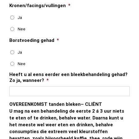
Kronen/facings/vullingen
*
Ja
Nee
Borstvoeding gehad
*
Ja
Nee
Heeft u al eens eerder een bleekbehandeling gehad?
Zo ja, wanneer?
*
OVEREENKOMST tanden bleken– CLIËNT
U mag na een behandeling de eerste 2 á 3 uur niets
te eten of te drinken, behalve water. Daarna kunt u
het meeste wel weer eten en drinken, behalve
consumpties die extreem veel kleurstoffen
bevatten, zoals bijvoorbeeld koffie, thee, rode wijn,