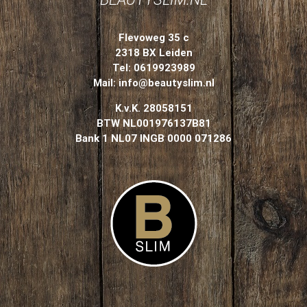
Flevoweg 35 c
2318 BX Leiden
Tel: 0619923989
Mail:
info@beautyslim.nl
K.v.K.
28058151
BTW
NL001976137B81
Bank 1
NL07 INGB 0000 071286