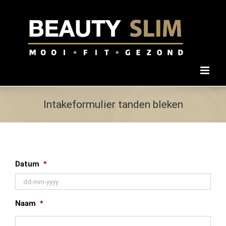
Ga
naar
inhoud
Intakeformulier tanden bleken
Datum
*
DD
Naam
*
dash
MM